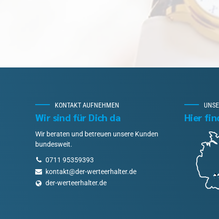
KONTAKT AUFNEHMEN
UNSE
Wir sind für Dich da
Hier fi
Wir beraten und betreuen unsere Kunden
bundesweit.
0711 95359393
kontakt@der-werteerhalter.de
der-werteerhalter.de