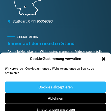
Stuttgart: 0711 95359393
SOCIAL MEDIA
Immer auf dem neusten Stand
Aktuelle Neuigkeiten, Wichtigstes in unseren Videos sowie tolle
Community-Aktionen und Gewinnspiele.
Cookie-Zustimmung verwalten
Wir verwenden Cookies, um unsere Website und unseren Service zu
optimieren.
Cookies akzeptieren
© 2023 –
Der Werte-Erhalter
. All rights reserved.
Ablehnen
IMPRESSUM
DATENSCHUTZ
COOKIE-RICHTLINIE (EU)
Einstellungen anzeigen