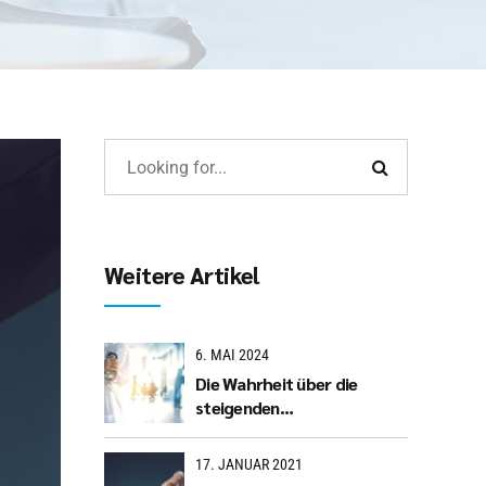
Weitere Artikel
6. MAI 2024
Die Wahrheit über die
steigenden
Krankenversicherungsbeiträge:
Was Sie als freiwillig
17. JANUAR 2021
Versicherte wissen sollten