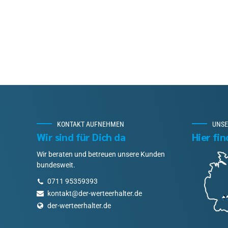
KONTAKT AUFNEHMEN
UNSE
Wir sind für Dich da
Hier fi
Wir beraten und betreuen unsere Kunden
bundesweit.
0711 95359393
kontakt@der-werteerhalter.de
der-werteerhalter.de